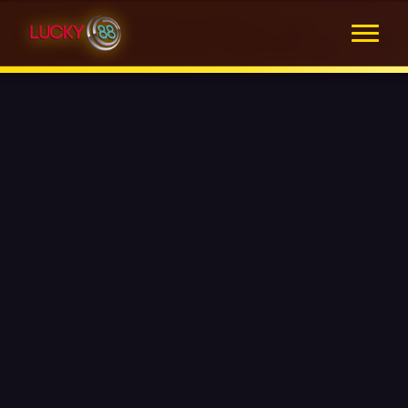
SPECIAL OFFER: Earn ₱888 for every
🎉
×
successful friend invite! Limited time only!